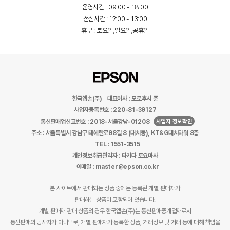
운영시간 : 09:00 - 18:00
점심시간 : 12:00 - 13:00
휴무 : 토요일,일요일,공휴일
한국엡손(주)
대표이사 : 모로후시 준
사업자등록번호 : 220-81-39127
사업자 정보확인
통신판매업신고번호 : 2018-서울강남-01208
주소 : 서울특별시 강남구 테헤란로98길 8 (대치동), KT&G대치타워 8층
TEL : 1551-3515
개인정보취급관리자 : 타카다 토요마사
이메일 : master@epson.co.kr
본 사이트에서 판매되는 상품 중에는 등록된 개별 판매자가
판매하는 상품이 포함되어 있습니다.
개별 판매자 판매 상품의 경우 한국엡손(주)는 통신판매중개업자로서
통신판매의 당사자가 아니므로, 개별 판매자가 등록한 상품, 거래정보 및 거래 등에 대해 책임을