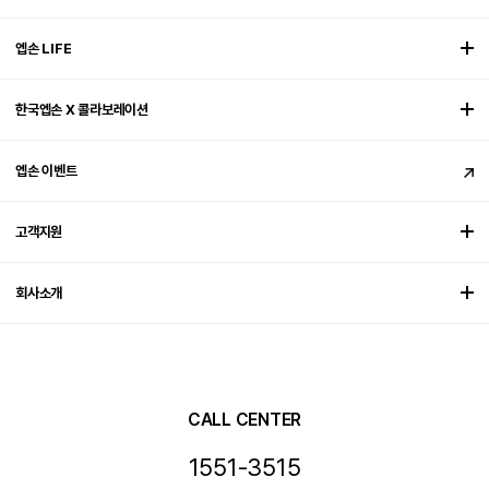
엡손 LIFE
한국엡손 X 콜라보레이션
엡손 이벤트
고객지원
회사소개
CALL CENTER
1551-3515