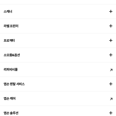
스캐너
라벨 프린터
프로젝터
소모품&옵션
리퍼비시몰
엡손 렌탈 서비스
엡손 케어
엡손 솔루션