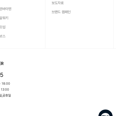
보도자료
 텐바이텐
브랜드 캠페인
 밀워키
 잇섭
 보스
ER
15
 18:00
 13:00
요일,공휴일