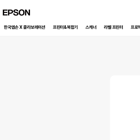
EPSON
한국엡손 X 콜라보레이션
프린터&복합기
스캐너
프로
라벨 프린터