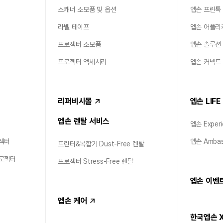
스캐너 소모품 및 옵션
엡손 프린톡
라벨 테이프
엡손 어플리
프로젝터 소모품
엡손 솔루션
프로젝터 액세서리
엡손 커넥트
리퍼비시몰
엡손 LIFE
엡손 렌탈 서비스
엡손 Experi
젝터
엡손 Ambas
프린터&복합기 Dust-Free 렌탈
프로젝터
프로젝터 Stress-Free 렌탈
엡손 이벤
엡손 케어
한국엡손 