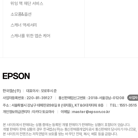
위잉 책 재단 서비스
소모품&옵션
스캐너 액세서리
스캐너를 위한 엡손 케어
한국엡손(주)
대표이사 : 모로후시 준
사업자
사업자등록번호 : 220-81-39127
통신판매업신고번호 : 2018-서울강남-01208
주소 : 서울특별시 강남구 테헤란로98길 8 (대치동), KT&G대치타워 8층
TEL : 1551-3515
개인정보취급관리자 : 타카다 토요마사
이메일 : master@epson.co.kr
본 사이트에서 판매되는 상품 중에는 등록된 개별 판매자가
판매하는 상품이 포함되어 있습니다.
개별 판매자 판매 상품의 경우 한국엡손(주)는 통신판매중개업자로서
통신판매의 당사자가 아니므로, 
본 사이트의 컨텐츠는 저작권법의 보호를 받는 바
무단 전재, 복사, 배포 등을 금합니다.