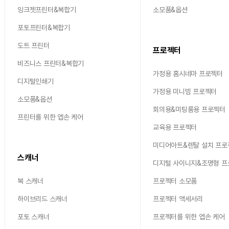
잉크젯프린터&복합기
소모품&옵션
포토프린터&복합기
도트 프린터
프로젝터
비즈니스 프린터&복합기
가정용 홈시네마 프로젝터
디지털인쇄기
가정용 미니빔 프로젝터
소모품&옵션
회의용&미팅룸용 프로젝터
프린터를 위한 엡손 케어
교육용 프로젝터
미디어아트&렌탈 설치 프로
스캐너
디지털 사이니지&조명형 
북 스캐너
프로젝터 소모품
하이브리드 스캐너
프로젝터 액세서리
포토 스캐너
프로젝터를 위한 엡손 케어