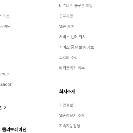
비즈니스 솔루션 체험
케이션
공지사항
 스위트
엡손 케어
서비스 센터 위치
서비스 품질 보증 정보
고객의 소리
폐카트리지 회수
ence
sador
회사소개
기업정보
트
엡손라운지 소개
지속가능경영
X 콜라보레이션