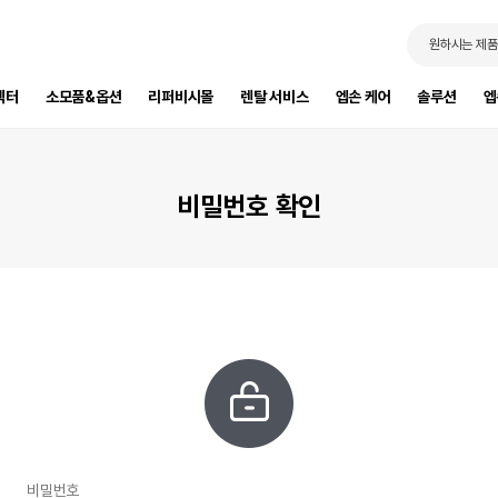
원하시는 제품
젝터
소모품&옵션
리퍼비시몰
렌탈 서비스
엡손 케어
솔루션
엡
비밀번호 확인
비밀번호