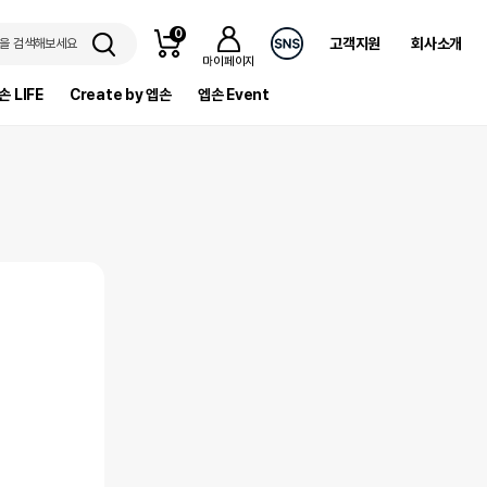
0
고객지원
회사소개
을 검색해보세요
마이페이지
손 LIFE
Create by 엡손
엡손 Event