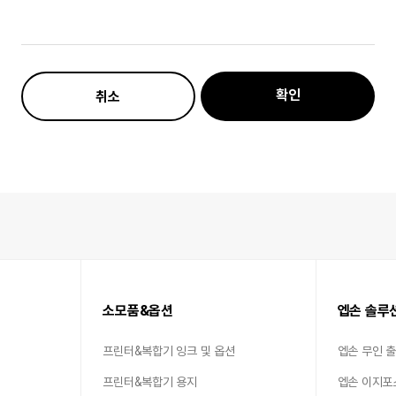
확인
취소
소모품&옵션
엡손 솔루
프린터&복합기 잉크 및 옵션
엡손 무인 
프린터&복합기 용지
엡손 이지포