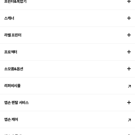
프린터&복합기
스캐너
라벨 프린터
프로젝터
소모품&옵션
리퍼비시몰
엡손 렌탈 서비스
엡손 케어