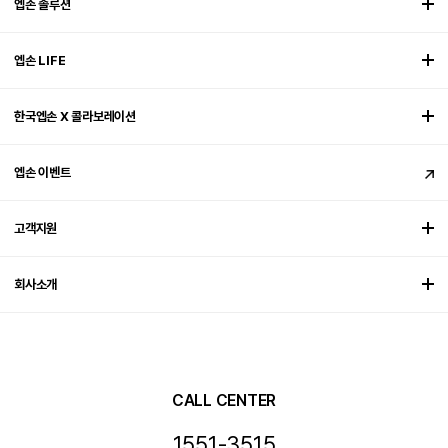
엡손 솔루션
엡손 LIFE
한국엡손 X 콜라보레이션
엡손 이벤트
고객지원
회사소개
CALL CENTER
1551-3515