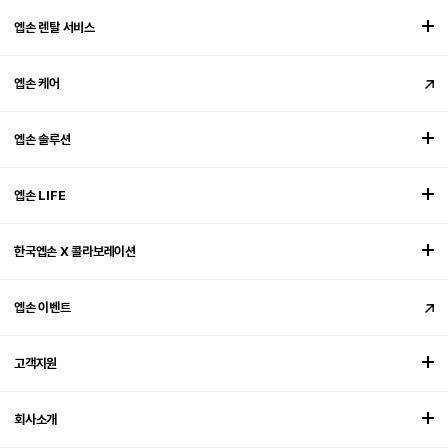
엡손 렌탈 서비스
엡손 케어
엡손 솔루션
엡손 LIFE
한국엡손 X 콜라보레이션
엡손 이벤트
고객지원
회사소개