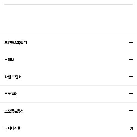
프린터&복합기
스캐너
라벨 프린터
프로젝터
소모품&옵션
리퍼비시몰