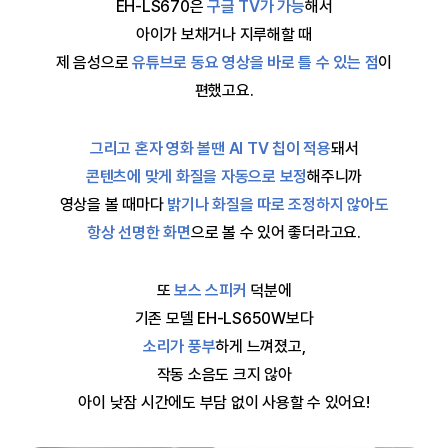
EH-LS670은
구글 TV가 가능
해서
아이가 보채거나 지루해할 때
제 음성으로
유튜브로 동요 영상을 바로 틀 수 있는 점
이
편했고요.
그리고 혼자 영화 볼땐 AI TV 칩이 적용
돼서
콘텐츠에 맞게 화질을 자동으로 보정
해주니까
영상을 볼 때마다
밝기나 화질을 따로 조정하지 않아도
항상 선명한 화면
으로 볼 수 있어 좋더라고요.
또
보스 스피커
덕분에
기존 모델 EH-LS650W보다
소리가 풍부
하게 느껴졌고,
작동 소음도 크지 않아
아이 낮잠 시간에도 부담 없이 사용할 수 있어요!