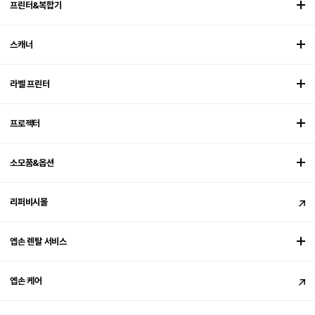
프린터&복합기
스캐너
라벨 프린터
프로젝터
소모품&옵션
리퍼비시몰
엡손 렌탈 서비스
엡손 케어