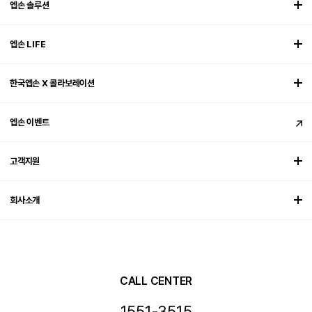
엡손 솔루션
엡손 LIFE
한국엡손 X 콜라보레이션
엡손 이벤트
고객지원
회사소개
CALL CENTER
1551-3515