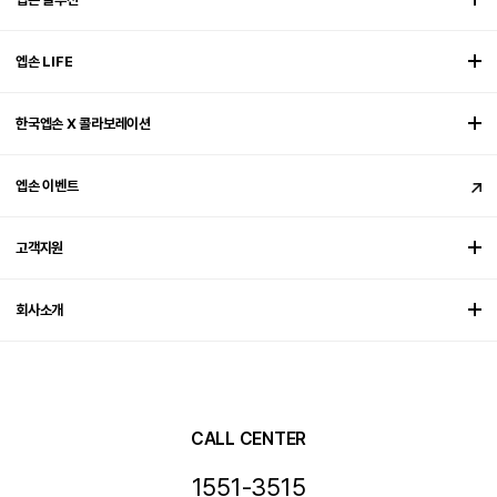
엡손 LIFE
한국엡손 X 콜라보레이션
엡손 이벤트
고객지원
회사소개
CALL CENTER
1551-3515