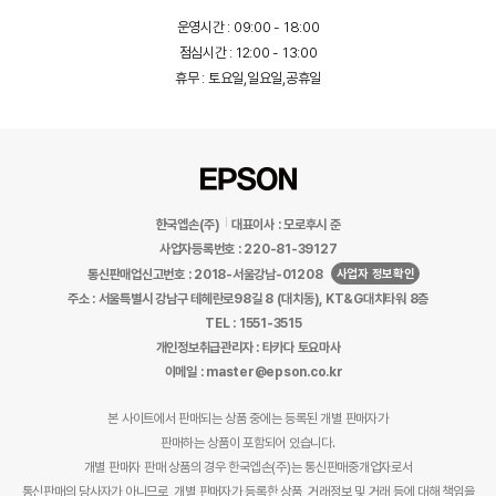
운영시간 : 09:00 - 18:00
점심시간 : 12:00 - 13:00
휴무 : 토요일,일요일,공휴일
한국엡손(주)
대표이사 : 모로후시 준
사업자등록번호 : 220-81-39127
사업자 정보확인
통신판매업신고번호 : 2018-서울강남-01208
주소 : 서울특별시 강남구 테헤란로98길 8 (대치동), KT&G대치타워 8층
TEL : 1551-3515
개인정보취급관리자 : 타카다 토요마사
이메일 : master@epson.co.kr
본 사이트에서 판매되는 상품 중에는 등록된 개별 판매자가
판매하는 상품이 포함되어 있습니다.
개별 판매자 판매 상품의 경우 한국엡손(주)는 통신판매중개업자로서
통신판매의 당사자가 아니므로, 개별 판매자가 등록한 상품, 거래정보 및 거래 등에 대해 책임을