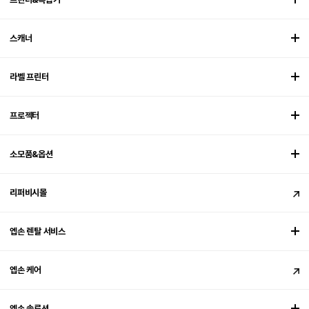
스캐너
라벨 프린터
프로젝터
소모품&옵션
리퍼비시몰
엡손 렌탈 서비스
엡손 케어
엡손 솔루션