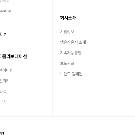
ence
sador
회사소개
기업정보
트
엡손라운지 소개
지속가능경영
X 콜라보레이션
보도자료
 텐바이텐
브랜드 캠페인
 밀워키
 잇섭
 보스
ER