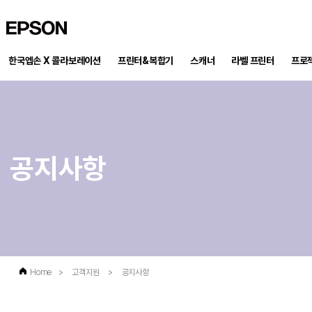
EPSON
한국엡손 X 콜라보레이션
프린터&복합기
스캐너
프로
라벨 프린터
공지사항
Home
>
고객지원
>
공지사항