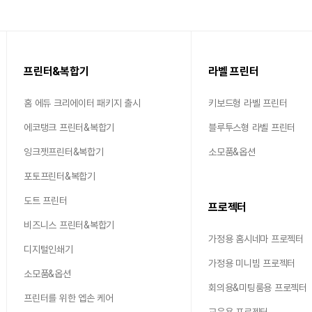
프린터&복합기
라벨 프린터
홈 에듀 크리에이터 패키지 출시
키보드형 라벨 프린터
에코탱크 프린터&복합기
블루투스형 라벨 프린터
잉크젯프린터&복합기
소모품&옵션
포토프린터&복합기
도트 프린터
프로젝터
비즈니스 프린터&복합기
가정용 홈시네마 프로젝터
디지털인쇄기
가정용 미니빔 프로젝터
소모품&옵션
회의용&미팅룸용 프로젝터
프린터를 위한 엡손 케어