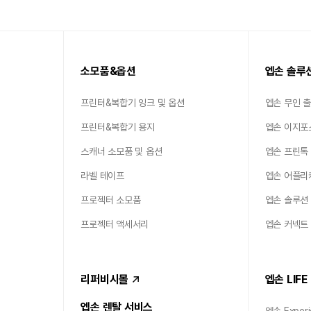
소모품&옵션
엡손 솔루
프린터&복합기 잉크 및 옵션
엡손 무인 
프린터&복합기 용지
엡손 이지포
스캐너 소모품 및 옵션
엡손 프린톡
라벨 테이프
엡손 어플리
프로젝터 소모품
엡손 솔루션
프로젝터 액세서리
엡손 커넥트
리퍼비시몰
엡손 LIFE
엡손 렌탈 서비스