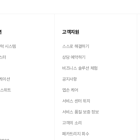
션
고객지원
출력 시스템
스스로 해결하기
스터
상담 예약하기
비즈니스 솔루션 체험
케이션
공지사항
 스위트
엡손 케어
서비스 센터 위치
서비스 품질 보증 정보
고객의 소리
폐카트리지 회수