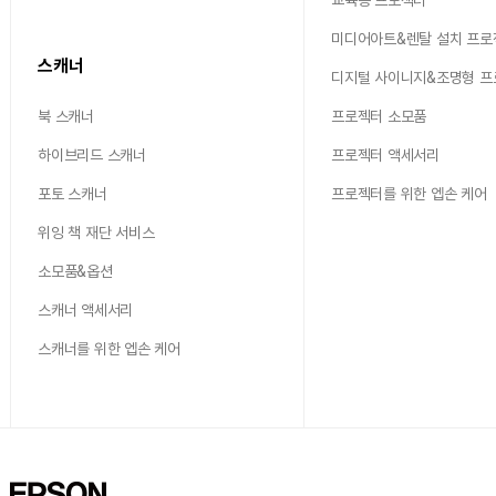
교육용 프로젝터
미디어아트&렌탈 설치 프로
스캐너
디지털 사이니지&조명형 
북 스캐너
프로젝터 소모품
하이브리드 스캐너
프로젝터 액세서리
포토 스캐너
프로젝터를 위한 엡손 케어
위잉 책 재단 서비스
소모품&옵션
스캐너 액세서리
스캐너를 위한 엡손 케어