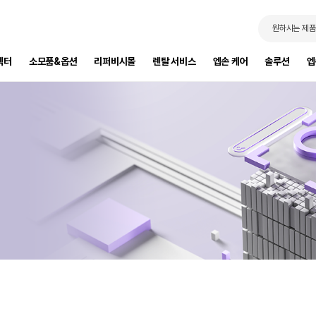
원하시는 제품
젝터
소모품&옵션
리퍼비시몰
렌탈 서비스
엡손 케어
솔루션
엡