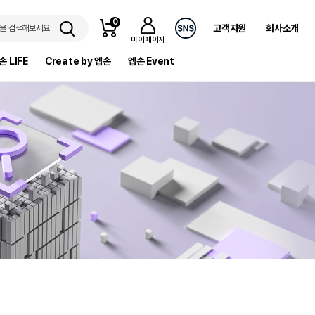
0
고객지원
회사소개
을 검색해보세요
마이페이지
손 LIFE
Create by 엡손
엡손 Event