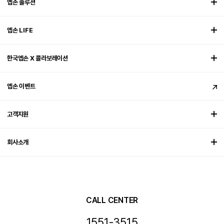
엡손 솔루션
엡손 LIFE
한국엡손 X 콜라보레이션
엡손 이벤트
고객지원
회사소개
CALL CENTER
1551-3515