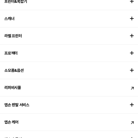
프린터&복합기
스캐너
라벨 프린터
프로젝터
소모품&옵션
리퍼비시몰
엡손 렌탈 서비스
엡손 케어